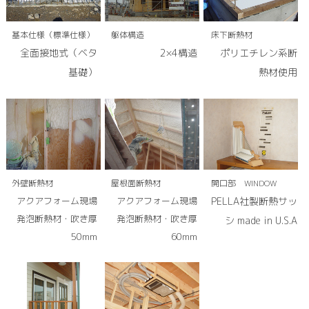
基本仕様（標準仕様）
躯体構造
床下断熱材
全面接地式（ベタ
2×4構造
ポリエチレン系断
基礎）
熱材使用
外壁断熱材
屋根面断熱材
開口部 WINDOW
アクアフォーム現場
アクアフォーム現場
PELLA社製断熱サッ
発泡断熱材・吹き厚
発泡断熱材・吹き厚
シ made in U.S.A
50mm
60mm