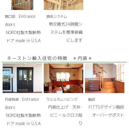
Entrance
開口部
換気システム
熱交換式24時間シ
doors
ステムを標準装備
NORD社製木製断熱
にします
ドア made in U.S.A
キーストン輸入住宅の特徴 ＊内装＊
Entrance
内装特徴
ウェルカムリビング
階段
内装仕上げ 天井･
FITTSデザイン階段
doors
ビニールクロス貼
オーバーザポスト
NORD社製木製断熱
り
ドア made in U.S.A