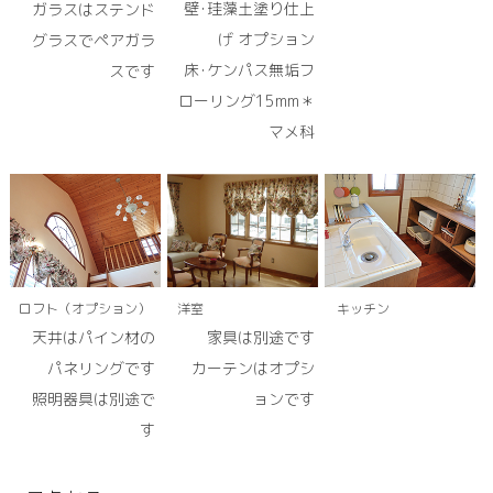
壁･珪藻土塗り仕上
ガラスはステンド
げ オプション
グラスでペアガラ
床･ケンパス無垢フ
スです
ローリング15mm＊
マメ科
ロフト（オプション）
洋室
キッチン
天井はパイン材の
家具は別途です
パネリングです
カーテンはオプシ
照明器具は別途で
ョンです
す